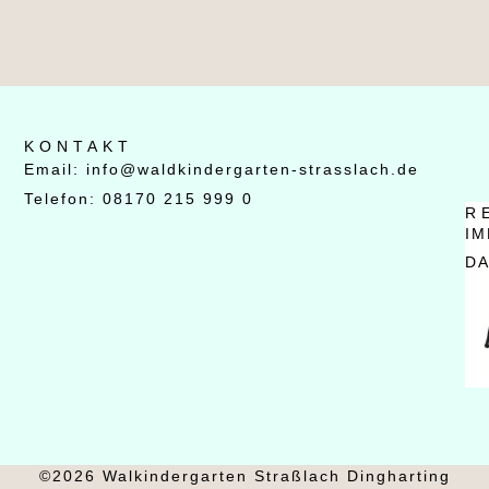
KONTAKT
Email: info@waldkindergarten-strasslach.de
Telefon: 08170 215 999 0
R
I
D
©2026 Walkindergarten Straßlach Dingharting